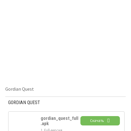
Gordian Quest
GORDIAN QUEST
gordian_quest_full
Скачать
.apk
1. Full-версия