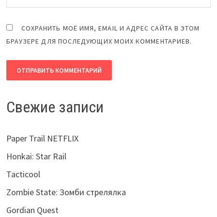
СОХРАНИТЬ МОЁ ИМЯ, EMAIL И АДРЕС САЙТА В ЭТОМ
БРАУЗЕРЕ ДЛЯ ПОСЛЕДУЮЩИХ МОИХ КОММЕНТАРИЕВ.
Свежие записи
Paper Trail NETFLIX
Honkai: Star Rail
Tacticool
Zombie State: Зомби стрелялка
Gordian Quest