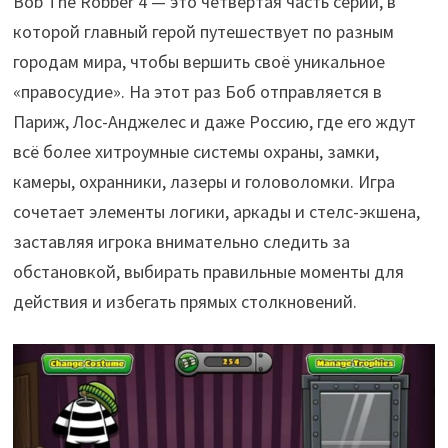
Bob The Robber 4 — это четвёртая часть серии, в
которой главный герой путешествует по разным
городам мира, чтобы вершить своё уникальное
«правосудие». На этот раз Боб отправляется в
Париж, Лос-Анджелес и даже Россию, где его ждут
всё более хитроумные системы охраны, замки,
камеры, охранники, лазеры и головоломки. Игра
сочетает элементы логики, аркады и стелс-экшена,
заставляя игрока внимательно следить за
обстановкой, выбирать правильные моменты для
действия и избегать прямых столкновений.