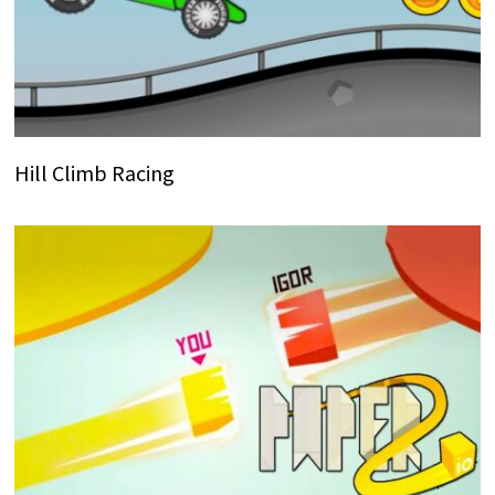
Hill Climb Racing