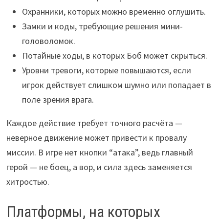
Охранники, которых можно временно оглушить.
Замки и коды, требующие решения мини-
головоломок.
Потайные ходы, в которых Боб может скрыться.
Уровни тревоги, которые повышаются, если
игрок действует слишком шумно или попадает в
поле зрения врага.
Каждое действие требует точного расчёта —
неверное движение может привести к провалу
миссии. В игре нет кнопки “атака”, ведь главный
герой — не боец, а вор, и сила здесь заменяется
хитростью.
Платформы, на которых