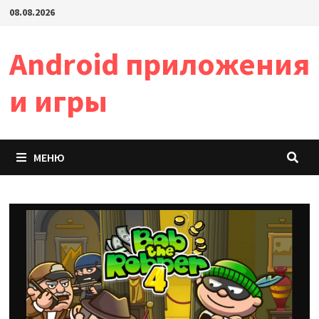
Перейти
08.08.2026
к
содержимому
Android приложения
и игры
МЕНЮ