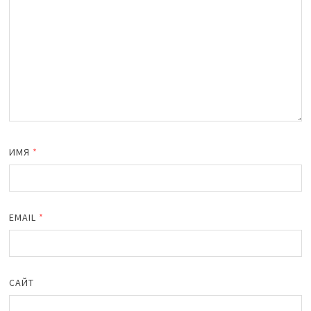
ИМЯ
*
EMAIL
*
САЙТ