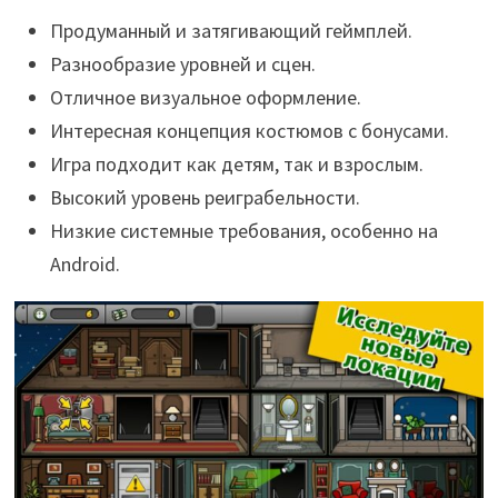
Продуманный и затягивающий геймплей.
Разнообразие уровней и сцен.
Отличное визуальное оформление.
Интересная концепция костюмов с бонусами.
Игра подходит как детям, так и взрослым.
Высокий уровень реиграбельности.
Низкие системные требования, особенно на
Android.