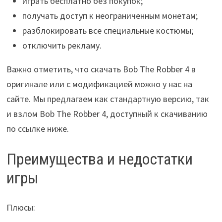
играть бесплатно без покупок;
получать доступ к неограниченным монетам;
разблокировать все специальные костюмы;
отключить рекламу.
Важно отметить, что скачать Bob The Robber 4 в
оригинале или с модификацией можно у нас на
сайте. Мы предлагаем как стандартную версию, так
и взлом Bob The Robber 4, доступный к скачиванию
по ссылке ниже.
Преимущества и недостатки
игры
Плюсы: