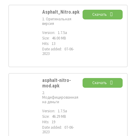
Asphalt_Nitro.apk
Скачать
1. Оригинальная
версия
Version:
1.7.5a
Size:
46.00 MB
Hits:
13
Date added:
07-06-
2023
asphalt-nitro-
Скачать
mod.apk
2.
Модифицированная
на деньги
Version:
1.7.5a
Size:
46.29 MB
Hits:
19
Date added:
07-06-
2023