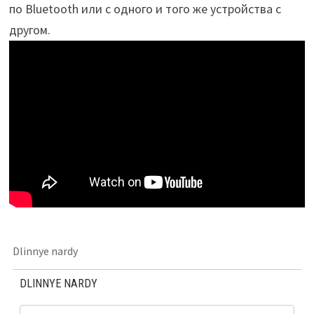
по Bluetooth или с одного и того же устройства с
другом.
Dlinnye nardy
DLINNYE NARDY