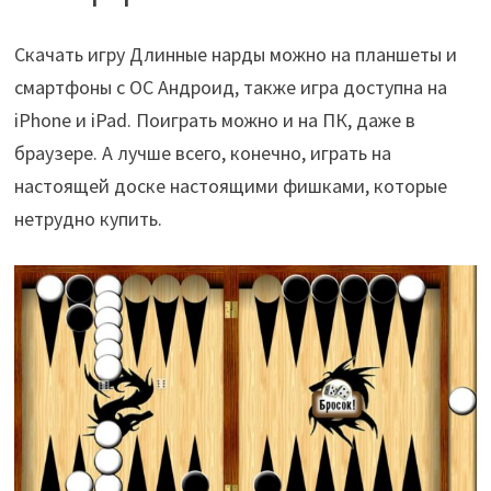
Скачать игру Длинные нарды можно на планшеты и
смартфоны с ОС Андроид, также игра доступна на
iPhone и iPad. Поиграть можно и на ПК, даже в
браузере. А лучше всего, конечно, играть на
настоящей доске настоящими фишками, которые
нетрудно купить.