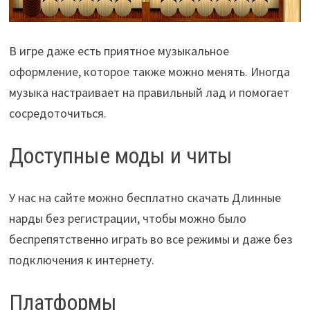
В игре даже есть приятное музыкальное
оформление, которое также можно менять. Иногда
музыка настраивает на правильный лад и помогает
сосредоточиться.
Доступные моды и читы
У нас на сайте можно бесплатно скачать Длинные
нарды без регистрации, чтобы можно было
беспрепятственно играть во все режимы и даже без
подключения к интернету.
Платформы