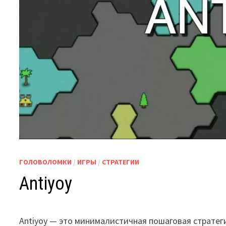
ГОЛОВОЛОМКИ
/
ИГРЫ
/
СТРАТЕГИИ
Antiyoy
Antiyoy — это минималистичная пошаговая стратег