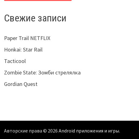
Свежие записи
Paper Trail NETFLIX
Honkai: Star Rail
Tacticool
Zombie State: Зомби стрелялка
Gordian Quest
Авторские права © 2026
Android приложения и игры
.