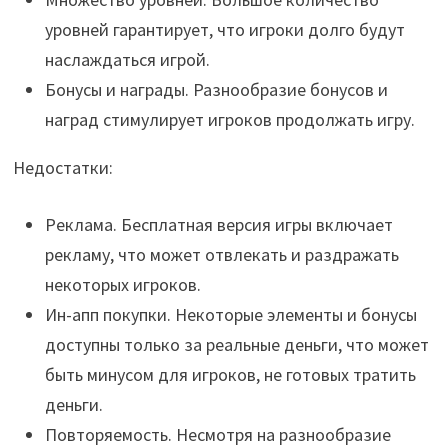
уровней гарантирует, что игроки долго будут
наслаждаться игрой.
Бонусы и награды. Разнообразие бонусов и
наград стимулирует игроков продолжать игру.
Недостатки:
Реклама. Бесплатная версия игры включает
рекламу, что может отвлекать и раздражать
некоторых игроков.
Ин-апп покупки. Некоторые элементы и бонусы
доступны только за реальные деньги, что может
быть минусом для игроков, не готовых тратить
деньги.
Повторяемость. Несмотря на разнообразие