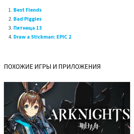
Best Fiends
Bad Piggies
Пятница 13
Draw a Stickman: EPIC 2
ПОХОЖИЕ ИГРЫ И ПРИЛОЖЕНИЯ