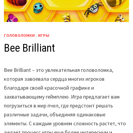
ГОЛОВОЛОМКИ
/
ИГРЫ
Bee Brilliant
Bee Brilliant – это увлекательная головоломка,
которая завоевала сердца многих игроков
благодаря своей красочной графике и
захватывающему геймплею. Игра предлагает вам
погрузиться в мир пчел, где предстоит решать
различные задачи, объединяя одинаковые
элементы. С каждым уровнем сложность растет, что
делает процесс игры еще более интересным и