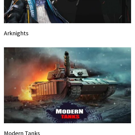
Arknights
Modern Tanks