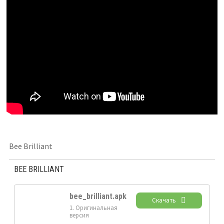
Bee Brilliant
BEE BRILLIANT
bee_brilliant.apk
Скачать
1. Оригинальная
версия