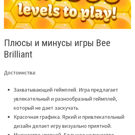
Плюсы и минусы игры Bee
Brilliant
Достоинства:
Захватывающий геймплей. Игра предлагает
увлекательный и разнообразный геймплей,
который не дает заскучать.
Красочная графика. Яркий и привлекательный
дизайн делает игру визуально приятной.
Множество уровней. Большое количество