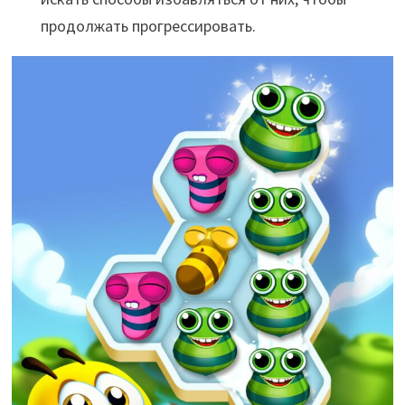
продолжать прогрессировать.