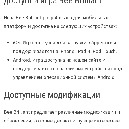
доступна игра Bee Brilliant
Игра Bee Brilliant разработана для мобильных
платформ и доступна на следующих устройствах:
iOS. Игра доступна для загрузки в App Store и
поддерживается на iPhone, iPad и iPod Touch.
Android. Игра доступна на нашем сайте и
поддерживается на различных устройствах под
управлением операционной системы Android.
Доступные модификации
Bee Brilliant предлагает различные модификации и
обновления, которые делают игру еще интереснее: