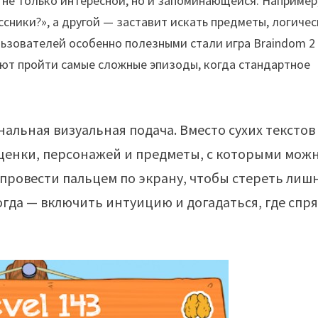
не только интересной, но и запоминающейся. Например
ссники?», а другой — заставит искать предметы, логиче
ьзователей особенно полезными стали игра Braindom 2
гают пройти самые сложные эпизоды, когда стандартное
альная визуальная подача. Вместо сухих текстов
ценки, персонажей и предметы, с которыми мож
провести пальцем по экрану, чтобы стереть лиш
огда — включить интуицию и догадаться, где спр