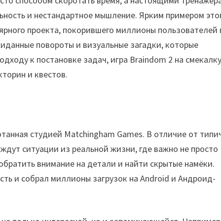
сто способом скоротать время, а настоящими тренажёр
льность и нестандартное мышление. Ярким примером это
лярного проекта, покорившего миллионы пользователей 
ожиданные повороты и визуальные загадки, которые
дходу к постановке задач, игра Braindom 2 на смекалк
кторин и квестов.
отанная студией Matchingham Games. В отличие от типи
 ждут ситуации из реальной жизни, где важно не просто
 обратить внимание на детали и найти скрытые намёки.
сть и собрал миллионы загрузок на Android и Андроид-