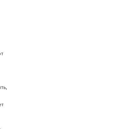
от
ть,
ет