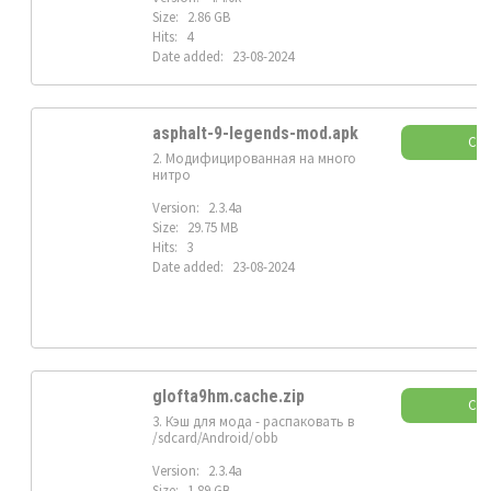
Size:
2.86 GB
Hits:
4
Date added:
23-08-2024
asphalt-9-legends-mod.apk
Ска
2. Модифицированная на много
нитро
Version:
2.3.4a
Size:
29.75 MB
Hits:
3
Date added:
23-08-2024
glofta9hm.cache.zip
Ска
3. Кэш для мода - распаковать в
/sdcard/Android/obb
Version:
2.3.4a
Size:
1.89 GB