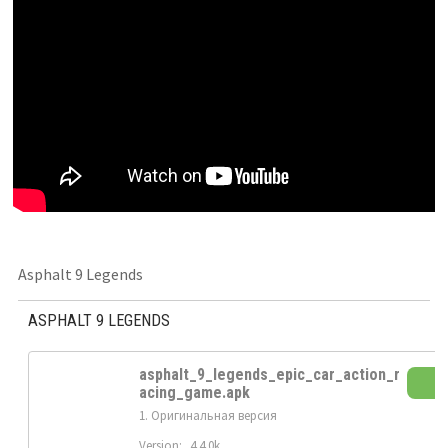
Asphalt 9 Legends
ASPHALT 9 LEGENDS
asphalt_9_legends_epic_car_action_r
acing_game.apk
1. Оригинальная версия
Version:
4.4.0k