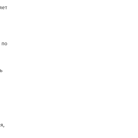
яет
 по
ь
я,