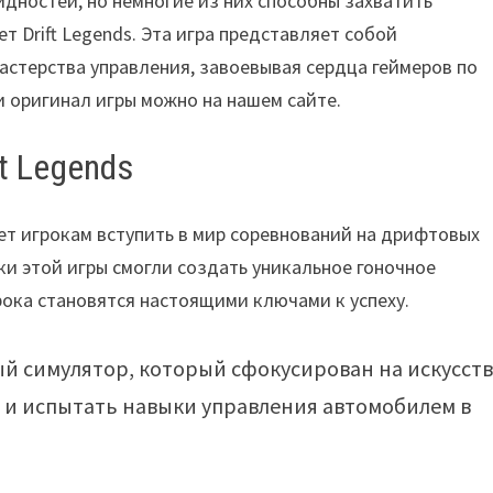
идностей, но немногие из них способны захватить
т Drift Legends. Эта игра представляет собой
стерства управления, завоевывая сердца геймеров по
 и оригинал игры можно на нашем сайте.
t Legends
гает игрокам вступить в мир соревнований на дрифтовых
ки этой игры смогли создать уникальное гоночное
рока становятся настоящими ключами к успеху.
ный симулятор, который сфокусирован на искусст
 и испытать навыки управления автомобилем в