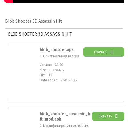
Blob Shooter 3D Assassin Hit
BLOB SHOOTER 3D ASSASSIN HIT
blob_shooter.apk
Скачать
1. Оригинальная версия
Version:
0.1.30
Size:
109.84 MB
Hits:
13
Date added:
24-07-2025
blob_shooter_assassin_h
Скачать
it_mod.apk
2. Модифицированная версия