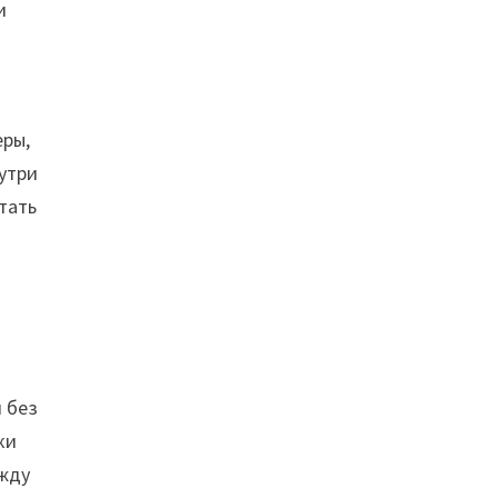
и
еры,
утри
тать
 без
ки
ежду