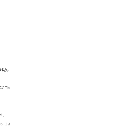
еду,
сить
ы,
ы за