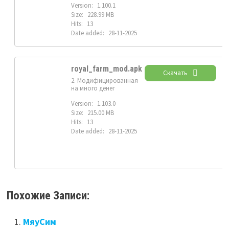
Version:
1.100.1
Size:
228.99 MB
Hits:
13
Date added:
28-11-2025
royal_farm_mod.apk
Скачать
2. Модифицированная
на много денег
Version:
1.103.0
Size:
215.00 MB
Hits:
13
Date added:
28-11-2025
Похожие Записи:
МяуСим