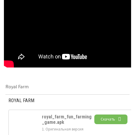
Royal Farm
ROYAL FARM
royal_farm_fun_farming
Скачать
_game.apk
1. Оригинальная версия