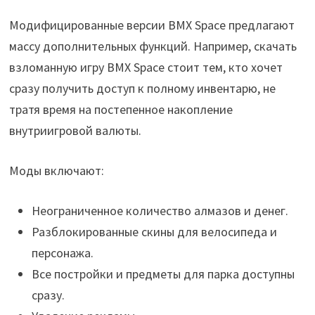
Модифицированные версии BMX Space предлагают
массу дополнительных функций. Например, скачать
взломанную игру BMX Space стоит тем, кто хочет
сразу получить доступ к полному инвентарю, не
тратя время на постепенное накопление
внутриигровой валюты.
Моды включают:
Неограниченное количество алмазов и денег.
Разблокированные скины для велосипеда и
персонажа.
Все постройки и предметы для парка доступны
сразу.