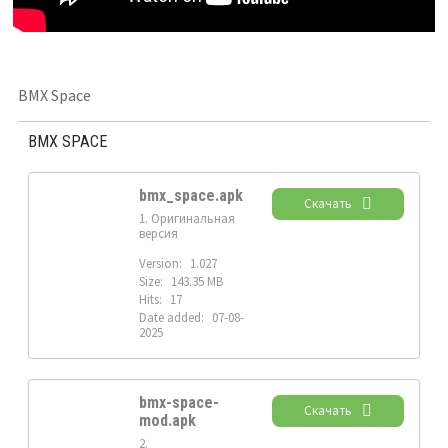
BMX Space
BMX SPACE
bmx_space.apk
Скачать
1. Оригинальная
версия
Version:
1.027
Size:
143.35 MB
Hits:
17
Date added:
07-08-
2025
bmx-space-
Скачать
mod.apk
2.