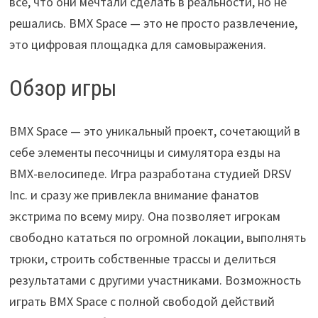
всё, что они мечтали сделать в реальности, но не
решались. BMX Space — это не просто развлечение,
это цифровая площадка для самовыражения.
Обзор игры
BMX Space — это уникальный проект, сочетающий в
себе элементы песочницы и симулятора езды на
BMX-велосипеде. Игра разработана студией DRSV
Inc. и сразу же привлекла внимание фанатов
экстрима по всему миру. Она позволяет игрокам
свободно кататься по огромной локации, выполнять
трюки, строить собственные трассы и делиться
результатами с другими участниками. Возможность
играть BMX Space с полной свободой действий