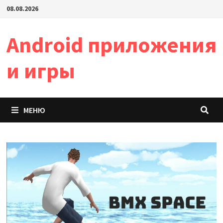
Перейти
08.08.2026
к
содержимому
Android приложения
и игры
МЕНЮ