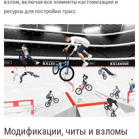
взлом, включая все элементы кастомизации и
ресурсы для постройки трасс.
Модификации, читы и взломы