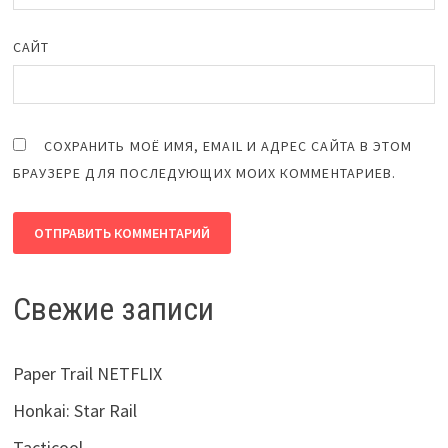
САЙТ
СОХРАНИТЬ МОЁ ИМЯ, EMAIL И АДРЕС САЙТА В ЭТОМ
БРАУЗЕРЕ ДЛЯ ПОСЛЕДУЮЩИХ МОИХ КОММЕНТАРИЕВ.
Свежие записи
Paper Trail NETFLIX
Honkai: Star Rail
Tacticool