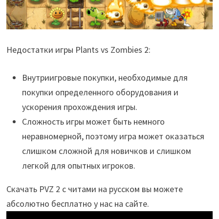
Недостатки игры Plants vs Zombies 2:
Внутриигровые покупки, необходимые для
покупки определенного оборудования и
ускорения прохождения игры.
Сложность игры может быть немного
неравномерной, поэтому игра может оказаться
слишком сложной для новичков и слишком
легкой для опытных игроков.
Скачать PVZ 2 с читами на русском вы можете
абсолютно бесплатно у нас на сайте.