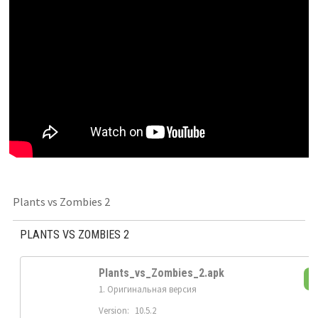
Plants vs Zombies 2
PLANTS VS ZOMBIES 2
Plants_vs_Zombies_2.apk
1. Оригинальная версия
Version:
10.5.2