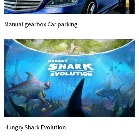
Manual gearbox Car parking
Hungry Shark Evolution