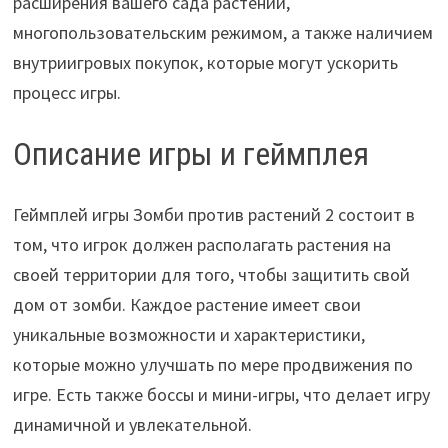
расширения вашего сада растений,
многопользовательским режимом, а также наличием
внутриигровых покупок, которые могут ускорить
процесс игры.
Описание игры и геймплея
Геймплей игры Зомби против растений 2 состоит в
том, что игрок должен располагать растения на
своей территории для того, чтобы защитить свой
дом от зомби. Каждое растение имеет свои
уникальные возможности и характеристики,
которые можно улучшать по мере продвижения по
игре. Есть также боссы и мини-игры, что делает игру
динамичной и увлекательной.