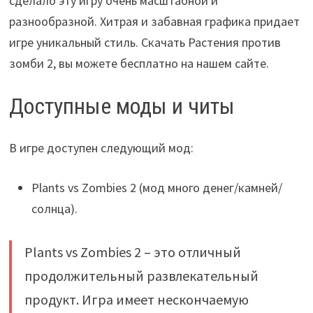
сделало эту игру очень масштабной и
разнообразной. Хитрая и забавная графика придает
игре уникальный стиль. Скачать Растения против
зомби 2, вы можете бесплатно на нашем сайте.
Доступные моды и читы
В игре доступен следующий мод:
Plants vs Zombies 2 (мод много денег/камней/
солнца).
Plants vs Zombies 2 – это отличный
продолжительный развлекательный
продукт. Игра имеет нескончаемую