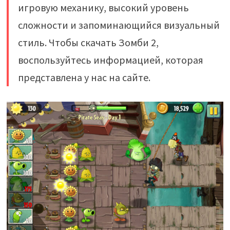
игровую механику, высокий уровень
сложности и запоминающийся визуальный
стиль. Чтобы скачать Зомби 2,
воспользуйтесь информацией, которая
представлена у нас на сайте.