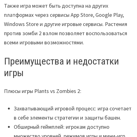
Также игра может быть доступна на других
платформах через сервисы App Store, Google Play,
Windows Store и другие игровые сервисы. Растения
против зомби 2 взлом позволяет воспользоваться
всеми игровыми возможностями.
Преимущества и недостатки
игры
Плюсы игры Plants vs Zombies 2:
Захватывающий игровой процесс: игра сочетает
в себе элементы стратегии и защиты башен.
Обширный геймплей: игрокам доступно
множество уровней, режимов игры и мини-игр,