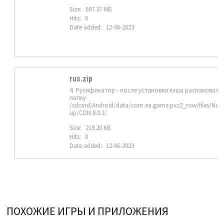
Size:
697.37 MB
Hits:
0
Date added:
12-06-2023
rus.zip
4. Русификатор - после установки кэша распаковать 
папку
/sdcard/Android/data/com.ea.game.pvz2_row/files/No_
up/CDN.8.0.1/
Size:
219.20 KB
Hits:
0
Date added:
12-06-2023
ПОХОЖИЕ ИГРЫ И ПРИЛОЖЕНИЯ