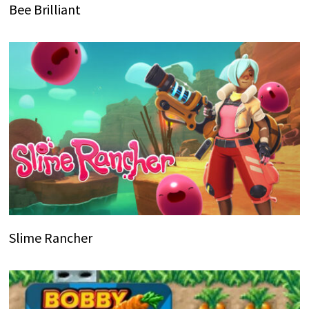
Bee Brilliant
Slime Rancher