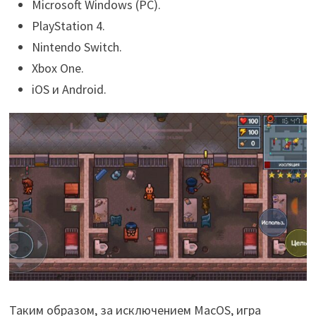
Microsoft Windows (PC).
PlayStation 4.
Nintendo Switch.
Xbox One.
iOS и Android.
Таким образом, за исключением MacOS, игра