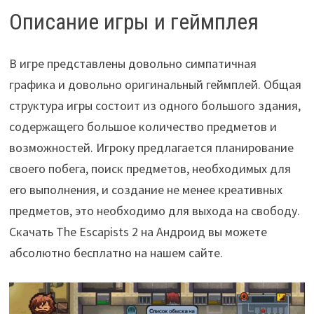
Описание игры и геймплея
В игре представлены довольно симпатичная
графика и довольно оригинальный геймплей. Общая
структура игры состоит из одного большого здания,
содержащего большое количество предметов и
возможностей. Игроку предлагается планирование
своего побега, поиск предметов, необходимых для
его выполнения, и создание не менее креативных
предметов, это необходимо для выхода на свободу.
Скачать The Escapists 2 на Андроид вы можете
абсолютно бесплатно на нашем сайте.