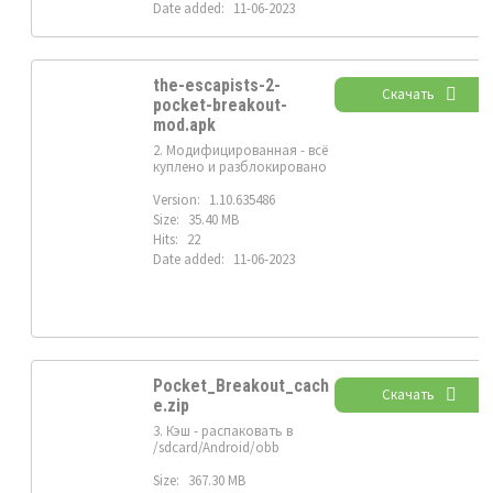
Date added:
11-06-2023
the-escapists-2-
Скачать
pocket-breakout-
mod.apk
2. Модифицированная - всё
куплено и разблокировано
Version:
1.10.635486
Size:
35.40 MB
Hits:
22
Date added:
11-06-2023
Pocket_Breakout_cach
Скачать
e.zip
3. Кэш - распаковать в
/sdcard/Android/obb
Size:
367.30 MB