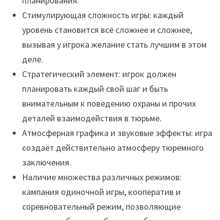
планирования.
Стимулирующая сложность игры: каждый
уровень становится всё сложнее и сложнее,
вызывая у игрока желание стать лучшим в этом
деле.
Стратегический элемент: игрок должен
планировать каждый свой шаг и быть
внимательным к поведению охраны и прочих
деталей взаимодействия в тюрьме.
Атмосферная графика и звуковые эффекты: игра
создаёт действительно атмосферу тюремного
заключения.
Наличие множества различных режимов:
кампания одиночной игры, кооператив и
соревновательный режим, позволяющие