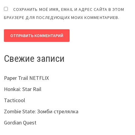
СОХРАНИТЬ МОЁ ИМЯ, EMAIL И АДРЕС САЙТА В ЭТОМ
БРАУЗЕРЕ ДЛЯ ПОСЛЕДУЮЩИХ МОИХ КОММЕНТАРИЕВ.
Свежие записи
Paper Trail NETFLIX
Honkai: Star Rail
Tacticool
Zombie State: Зомби стрелялка
Gordian Quest