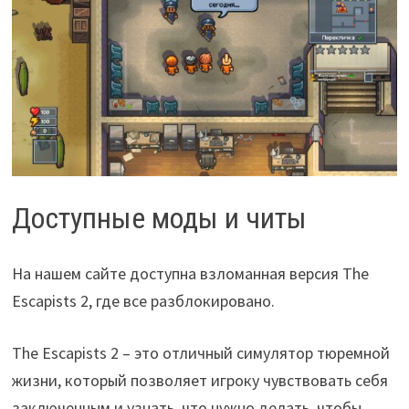
Доступные моды и читы
На нашем сайте доступна взломанная версия The
Escapists 2, где все разблокировано.
The Escapists 2 – это отличный симулятор тюремной
жизни, который позволяет игроку чувствовать себя
заключенным и узнать, что нужно делать, чтобы