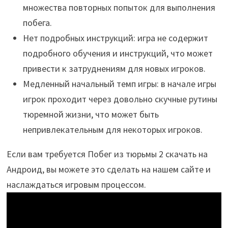
множества повторных попыток для выполнения
побега.
Нет подробных инструкций: игра не содержит
подробного обучения и инструкций, что может
привести к затруднениям для новых игроков.
Медленный начальный темп игры: в начале игры
игрок проходит через довольно скучные рутины
тюремной жизни, что может быть
непривлекательным для некоторых игроков.
Если вам требуется Побег из тюрьмы 2 скачать на
Андроид, вы можете это сделать на нашем сайте и
наслаждаться игровым процессом.