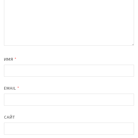
ИМЯ
*
EMAIL
*
САЙТ