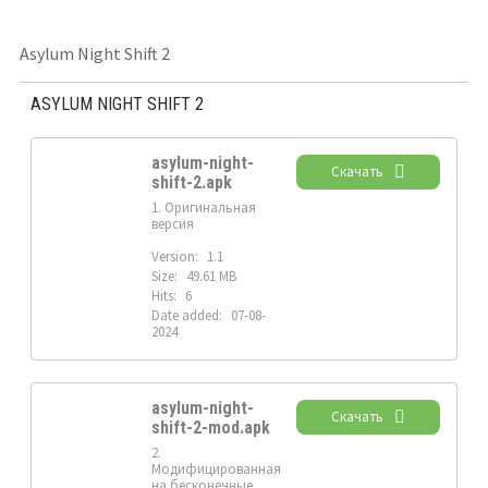
Asylum Night Shift 2
ASYLUM NIGHT SHIFT 2
asylum-night-
Скачать
shift-2.apk
1. Оригинальная
версия
Version:
1.1
Size:
49.61 MB
Hits:
6
Date added:
07-08-
2024
asylum-night-
Скачать
shift-2-mod.apk
2.
Модифицированная
на бесконечные