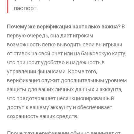
паспорт.
Почему же верификация настолько важна?
В
первую очередь, она дает игрокам
возможность легко выводить свои выигрыши
от ставок на свой счет или на банковскую карту,
что приносит удобство и надежность в
управлении финансами. Кроме того,
верификация служит дополнительным уровнем
защиты для ваших личных данных и аккаунта,
что предотвращает несанкционированный
доступ к вашему аккаунту и обеспечивает
сохранность ваших средств.
Процедура верификации обычно занимает от