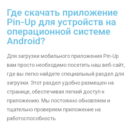
Где скачать приложение
Pin-Up для устройств на
операционной системе
Android?
Для загрузки мобильного приложения Pin-Up
вам просто необходимо посетить наш веб-сайт,
где вы легко найдете специальный раздел для
загрузки. Этот раздел удобно размещен на
странице, обеспечивая легкий доступ к
приложению. Мы постоянно обновляем и
тщательно проверяем приложение на
работоспособность.