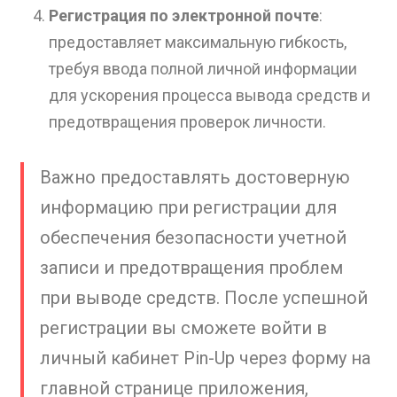
Регистрация по электронной почте
:
предоставляет максимальную гибкость,
требуя ввода полной личной информации
для ускорения процесса вывода средств и
предотвращения проверок личности.
Важно предоставлять достоверную
информацию при регистрации для
обеспечения безопасности учетной
записи и предотвращения проблем
при выводе средств. После успешной
регистрации вы сможете войти в
личный кабинет Pin-Up через форму на
главной странице приложения,