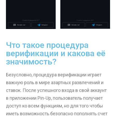
Что такое процедура
верификации и какова её
значимость?
Безусловно, процедура верификации играет
важную роль в мире азартных развлечений и
ставок. После успешного входа в свой аккаунт
в приложении Pin-Up, пользователь получает
доступ ко всем функциям, но для того чтобы
иметь возможность безопасно пополнять счет