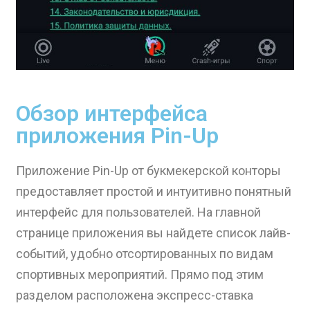
Обзор интерфейса
приложения Pin-Up
Приложение Pin-Up от букмекерской конторы
предоставляет простой и интуитивно понятный
интерфейс для пользователей. На главной
странице приложения вы найдете список лайв-
событий, удобно отсортированных по видам
спортивных мероприятий. Прямо под этим
разделом расположена экспресс-ставка