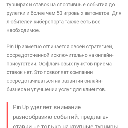
турнирах и ставок на спортивные события до
рулетки и более чем 50 игровых автоматов. Для
любителей киберспорта также есть все
необходимое.
Pin Up заметно отличается своей стратегией,
сосредоточенной исключительно на онлайн-
присутствии. Оффлайновых пунктов приема
ставок нет. Это позволяет компании
сосредотачиваться на развитии онлайн-
бизнеса и улучшении услуг для клиентов.
Pin Up уделяет внимание
разнообразию событий, предлагая
ставки не только на крупные турниры,