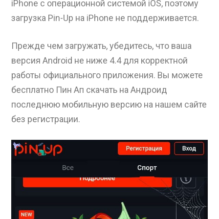
iPhone с операционной системой iOS, поэтому
загрузка Pin-Up на iPhone не поддерживается.
Прежде чем загружать, убедитесь, что ваша
версия Android не ниже 4.4 для корректной
работы официального приложения. Вы можете
бесплатно Пин Ап скачать на Андроид
последнюю мобильную версию на нашем сайте
без регистрации.