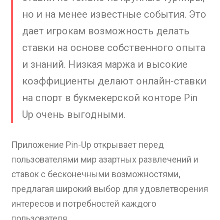
но и на менее известные события. Это
дает игрокам возможность делать
ставки на основе собственного опыта
и знаний. Низкая маржа и высокие
коэффициенты делают онлайн-ставки
на спорт в букмекерской конторе Pin
Up очень выгодными.
Приложение Pin-Up открывает перед
пользователями мир азартных развлечений и
ставок с бесконечными возможностями,
предлагая широкий выбор для удовлетворения
интересов и потребностей каждого
пользователя.