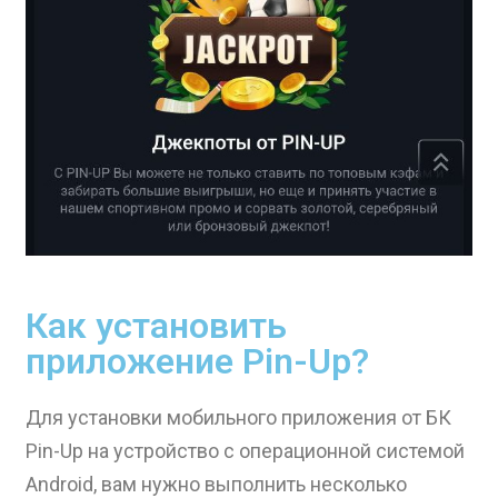
Как установить
приложение Pin-Up?
Для установки мобильного приложения от БК
Pin-Up на устройство с операционной системой
Android, вам нужно выполнить несколько