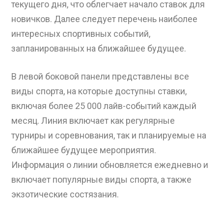
текущего дня, что облегчает начало ставок для
новичков. Далее следует перечень наиболее
интересных спортивных событий,
запланированных на ближайшее будущее.
В левой боковой панели представлены все
виды спорта, на которые доступны ставки,
включая более 25 000 лайв-событий каждый
месяц. Линия включает как регулярные
турниры и соревнования, так и планируемые на
ближайшее будущее мероприятия.
Информация о линии обновляется ежедневно и
включает популярные виды спорта, а также
экзотические состязания.