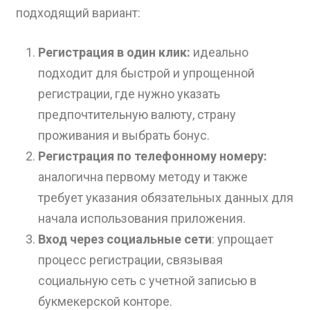
подходящий вариант:
Регистрация в один клик:
идеально
подходит для быстрой и упрощенной
регистрации, где нужно указать
предпочтительную валюту, страну
проживания и выбрать бонус.
Регистрация по телефонному номеру:
аналогична первому методу и также
требует указания обязательных данных для
начала использования приложения.
Вход через социальные сети
: упрощает
процесс регистрации, связывая
социальную сеть с учетной записью в
букмекерской конторе.