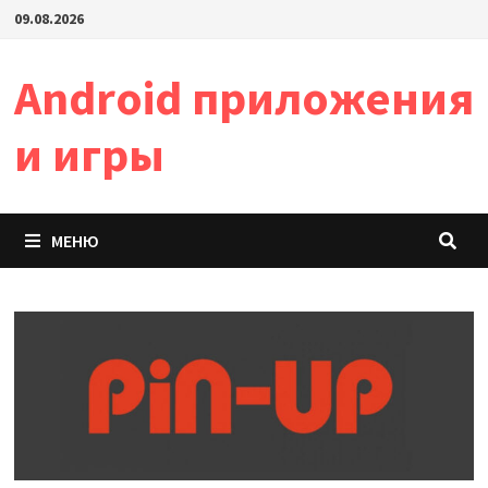
09.08.2026
Android приложения
и игры
МЕНЮ