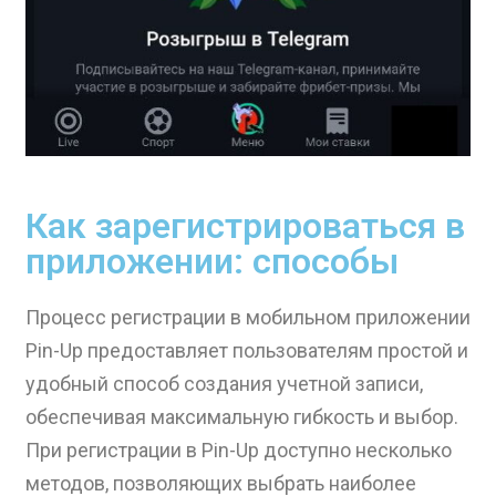
Как зарегистрироваться в
приложении: способы
Процесс регистрации в мобильном приложении
Pin-Up предоставляет пользователям простой и
удобный способ создания учетной записи,
обеспечивая максимальную гибкость и выбор.
При регистрации в Pin-Up доступно несколько
методов, позволяющих выбрать наиболее