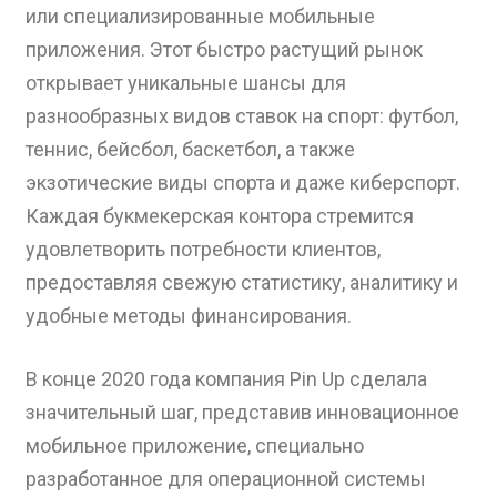
или специализированные мобильные
приложения. Этот быстро растущий рынок
открывает уникальные шансы для
разнообразных видов ставок на спорт: футбол,
теннис, бейсбол, баскетбол, а также
экзотические виды спорта и даже киберспорт.
Каждая букмекерская контора стремится
удовлетворить потребности клиентов,
предоставляя свежую статистику, аналитику и
удобные методы финансирования.
В конце 2020 года компания Pin Up сделала
значительный шаг, представив инновационное
мобильное приложение, специально
разработанное для операционной системы