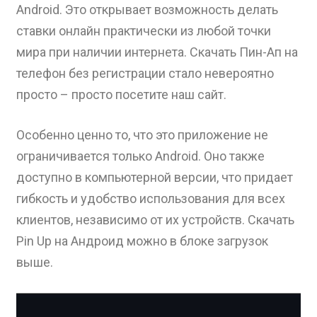
Android. Это открывает возможность делать
ставки онлайн практически из любой точки
мира при наличии интернета. Скачать Пин-Ап на
телефон без регистрации стало невероятно
просто – просто посетите наш сайт.
Особенно ценно то, что это приложение не
ограничивается только Android. Оно также
доступно в компьютерной версии, что придает
гибкость и удобство использования для всех
клиентов, независимо от их устройств. Скачать
Pin Up на Андроид можно в блоке загрузок
выше.