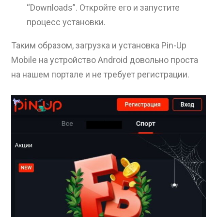
“Downloads”. Откройте его и запустите
процесс установки.
Таким образом, загрузка и установка Pin-Up
Mobile на устройство Android довольно проста
на нашем портале и не требует регистрации.