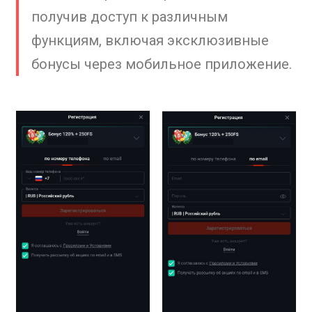
получив доступ к различным
функциям, включая эксклюзивные
бонусы через мобильное приложение.