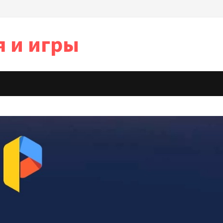
я и игры