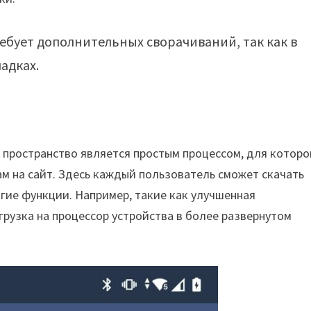
бует дополнительных сворачиваний, так как в
адках.
 пространство является простым процессом, для которо
ам на сайт. Здесь каждый пользователь сможет скачать
ногие функции. Например, такие как улучшенная
рузка на процессор устройства в более развернутом