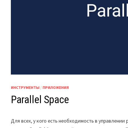
ИНСТРУМЕНТЫ
/
ПРИЛОЖЕНИЯ
Parallel Space
Для всех, у кого есть необходимость в управлени