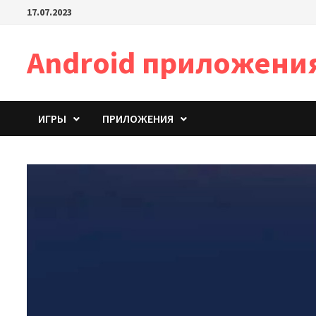
Перейти
17.07.2023
к
содержимому
Android приложени
ИГРЫ
ПРИЛОЖЕНИЯ