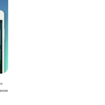
но
нном