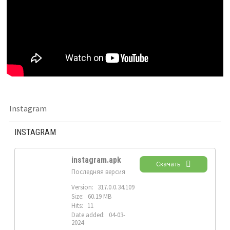
Instagram
INSTAGRAM
instagram.apk
Скачать
Последняя версия
Version:
317.0.0.34.109
Size:
60.19 MB
Hits:
11
Date added:
04-03-
2024