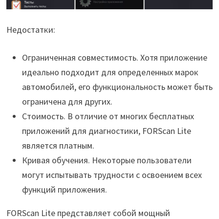
Недостатки:
Ограниченная совместимость. Хотя приложение
идеально подходит для определенных марок
автомобилей, его функциональность может быть
ограничена для других.
Стоимость. В отличие от многих бесплатных
приложений для диагностики, FORScan Lite
является платным.
Кривая обучения. Некоторые пользователи
могут испытывать трудности с освоением всех
функций приложения.
FORScan Lite представляет собой мощный