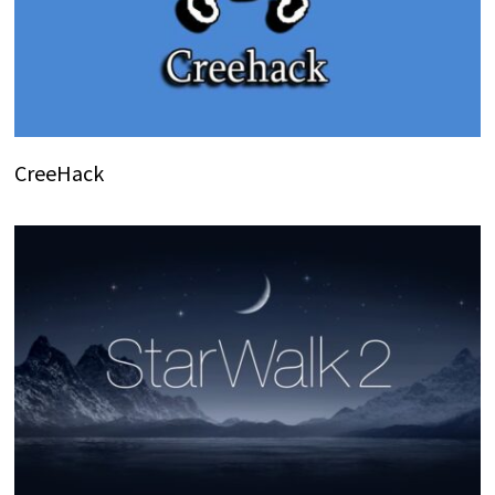
CreeHack