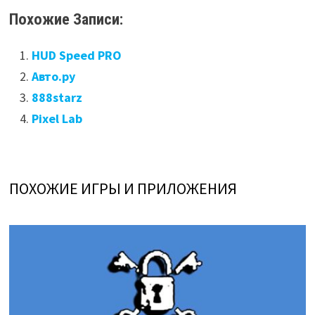
Похожие Записи:
HUD Speed PRO
Авто.ру
888starz
Pixel Lab
ПОХОЖИЕ ИГРЫ И ПРИЛОЖЕНИЯ