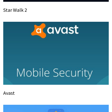
Star Walk 2
Avast