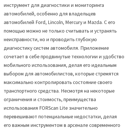
инструмент для диагностики и мониторинга
автомобилей, особенно для владельцев
автомобилей Ford, Lincoln, Mercury и Mazda. С его
помощью можно не только считывать и устранять
неисправности, но и проводить глубокую
диагностику систем автомобиля. Приложение
сочетает в себе продвинутые технологии и удобство
мобильного использования, делая его идеальным
выбором для автомобилистов, которые стремятся
максимально контролировать состояние своего
транспортного средства. Несмотря на некоторые
ограничения и стоимость, преимущества
использования FORScan Lite значительно
перевешивают потенциальные недостатки, делая
его важным инструментом в арсенале современного