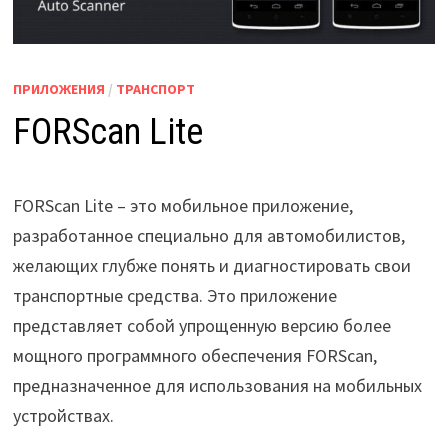
ПРИЛОЖЕНИЯ
/
ТРАНСПОРТ
FORScan Lite
FORScan Lite – это мобильное приложение,
разработанное специально для автомобилистов,
желающих глубже понять и диагностировать свои
транспортные средства. Это приложение
представляет собой упрощенную версию более
мощного программного обеспечения FORScan,
предназначенное для использования на мобильных
устройствах.