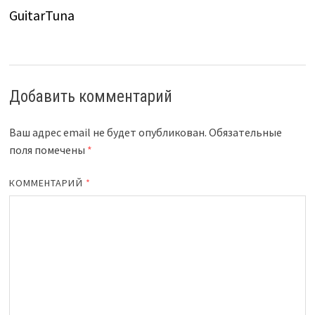
GuitarTuna
Добавить комментарий
Ваш адрес email не будет опубликован.
Обязательные
поля помечены
*
КОММЕНТАРИЙ
*