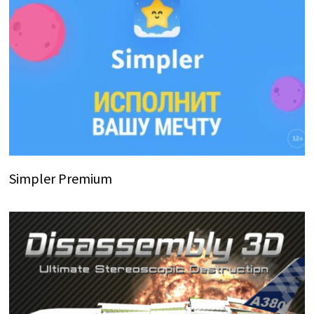
Simpler Premium