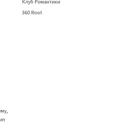
Клуб Романтики
360 Root
ему,
цип
о