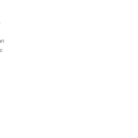
о
ri
ас