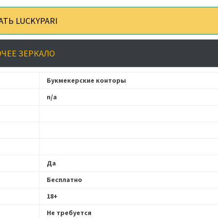
АТЬ LUCKYPARI
ОЧЕЕ ЗЕРКАЛО
Букмекерские конторы
n/a
Да
Бесплатно
18+
Не требуется