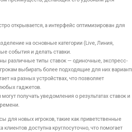
стро открывается, а интерфейс оптимизирован для
зделение на основные категории (Live, Линия,
ые события и делать ставки.
пны различные типы ставок — одиночные, экспресс-
 игрокам выбирать более подходящие для них вариант
ает на разных устройствах, что позволяет
 любых гаджетов.
могут получать уведомления о результатах ставок и
времени.
ы для новых игроков, такие как приветственные
 клиентов доступна круглосуточно, что помогает