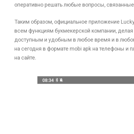
оперативно решать любые вопросы, связанные
Таким образом, официальное приложение Lucky
всем функциям букмекерской компании, делая п
доступным и удобным в любое время и в любо
на сегодня в формате mobi apk на телефоны и 
на сайте.