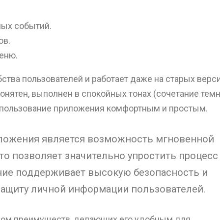
ных событий.
ов.
еню.
тва пользователей и работает даже на старых верс
онятен, выполнен в спокойных тонах (сочетание темн
 использование приложения комфортным и простым.
ложения является возможность мгновенной
что позволяет значительно упростить процесс
ение поддерживает высокую безопасность и
защиту личной информации пользователей.
дом преимуществ, делающих его удобным для