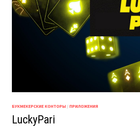
БУКМЕКЕРСКИЕ КОНТОРЫ
/
ПРИЛОЖЕНИЯ
LuckyPari