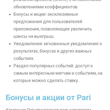
обновлениями коэффициентов.
Бонусы и акции: эксклюзивные
предложения для пользователей
приложения, позволяющие увеличить
шансы на выигрыш.
Уведомления: мгновенные уведомления о
результатах, бонусах и других важных
событиях.
Раздел популярных событий: доступ к
самым интересным матчам и событиям, на
которые можно сделать ставку.
Бонусы и акции от Pari
Компания Pari предлагает пользователям