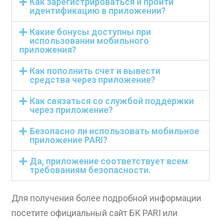
Как зарегистрироваться и пройти
идентификацию в приложении?
Какие бонусы доступны при
использовании мобильного
приложения?
Как пополнить счет и вывести
средства через приложение?
Как связаться со службой поддержки
через приложение?
Безопасно ли использовать мобильное
приложение PARI?
Да, приложение соответствует всем
требованиям безопасности.
Для получения более подробной информации
посетите официальный сайт БК PARI или