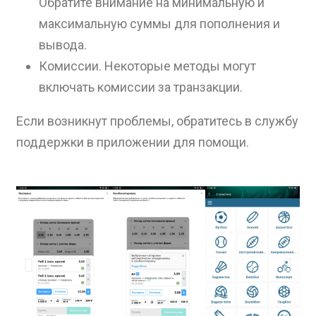
Обратите внимание на минимальную и
максимальную суммы для пополнения и
вывода.
Комиссии. Некоторые методы могут
включать комиссии за транзакции.
Если возникнут проблемы, обратитесь в службу
поддержки в приложении для помощи.