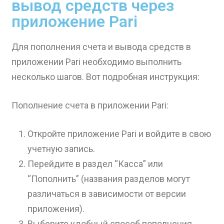
вывод средств через
приложение Pari
Для пополнения счета и вывода средств в
приложении Pari необходимо выполнить
несколько шагов. Вот подробная инструкция:
Пополнение счета в приложении Pari:
Откройте приложение Pari и войдите в свою
учетную запись.
Перейдите в раздел “Касса” или
“Пополнить” (названия разделов могут
различаться в зависимости от версии
приложения).
Выберите удобный способ пополнения,