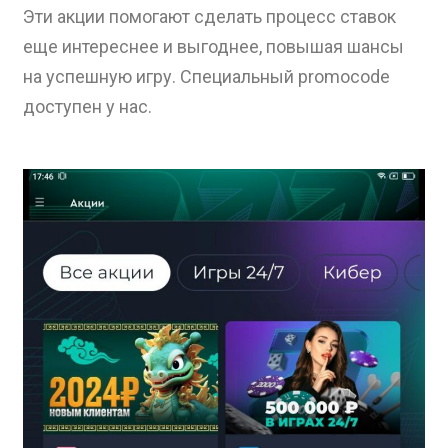
Эти акции помогают сделать процесс ставок
еще интереснее и выгоднее, повышая шансы
на успешную игру. Специальный promocode
доступен у нас.