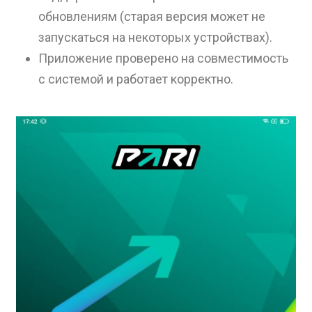
обновлениям (старая версия может не
запускаться на некоторых устройствах).
Приложение проверено на совместимость
с системой и работает корректно.