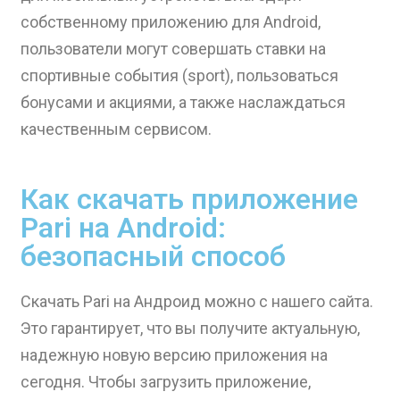
собственному приложению для Android,
пользователи могут совершать ставки на
спортивные события (sport), пользоваться
бонусами и акциями, а также наслаждаться
качественным сервисом.
Как скачать приложение
Pari на Android:
безопасный способ
Скачать Pari на Андроид можно с нашего сайта.
Это гарантирует, что вы получите актуальную,
надежную новую версию приложения на
сегодня. Чтобы загрузить приложение,