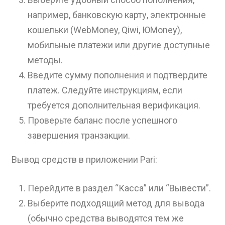
например, банковскую карту, электронные
кошельки (WebMoney, Qiwi, ЮMoney),
мобильные платежи или другие доступные
методы.
Введите сумму пополнения и подтвердите
платеж. Следуйте инструкциям, если
требуется дополнительная верификация.
Проверьте баланс после успешного
завершения транзакции.
Вывод средств в приложении Pari:
Перейдите в раздел “Касса” или “Вывести”.
Выберите подходящий метод для вывода
(обычно средства выводятся тем же