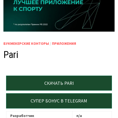
БУКМЕКЕРСКИЕ КОНТОРЫ
/
ПРИЛОЖЕНИЯ
Pari
СКАЧАТЬ PARI
СУПЕР БОНУС В TELEGRAM
Разработчик
n/a