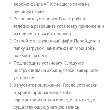
версию файла АПК с нашего сайта на
русском языке.
Разрешите установку: В настройках
телефона разрешите установку приложений
из неизвестных источников.
Откройте загруженный файл: Перейдите в
папку загрузок, найдите файл mobi apk и
нажмите на него.
Подтвердите установку: Следуйте
инструкциям на экране, чтобы завершить
установку.
Запустите приложение: После установки
откройте приложение, чтобы
зарегистрироваться или сделать вход в
существующую учетную запись.