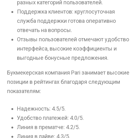
разных категорий пользователей.
Поддержка клиентов: круглосуточная
служба поддержки готова оперативно
отвечать на вопросы.
Отзывы пользователей отмечают удобство
интерфейса, высокие коэффициенты и
выгодные бонусные предложения.
Букмекерская компания Pari занимает высокие
позиции в рейтингах благодаря следующим
показателям:
Надежность: 4.5/5.
Удобство платежей: 4.0/5.
Линия в прематче: 4.2/5.
Линия в лайве: 4.3/5.