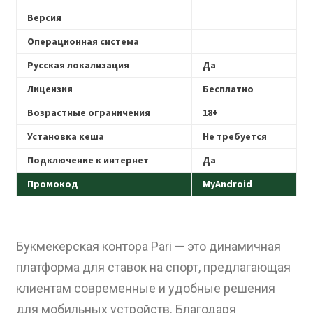
Версия
Операционная система
Русская локализация
Да
Лицензия
Бесплатно
Возрастные ограничения
18+
Установка кеша
Не требуется
Подключение к интернет
Да
Промокод
MyAndroid
Букмекерская контора Pari — это динамичная
платформа для ставок на спорт, предлагающая
клиентам современные и удобные решения
для мобильных устройств. Благодаря