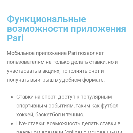
Функциональные
возможности приложения
Pari
Мобильное приложение Pari позволяет
пользователям не только делать ставки, но и
участвовать в акциях, пополнять счет и
получать выигрыш в удобном формате.
Ставки на спорт: доступ к популярным
спортивным событиям, таким как футбол,
хоккей, баскетбол и теннис.
Live-ставки: возможность делать ставки в
реальном времени (online) с мгновенными