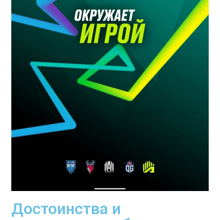
Достоинства и