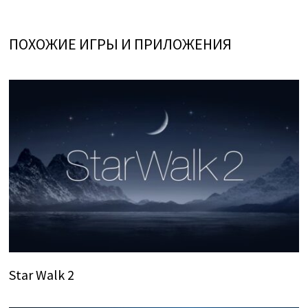
ПОХОЖИЕ ИГРЫ И ПРИЛОЖЕНИЯ
Star Walk 2